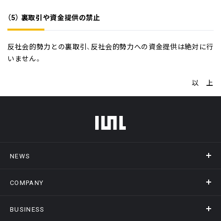
（5） 裏取引や資金提供の禁止
反社会的勢力との裏取引、反社会的勢力への資金提供は絶対に行
いません。
以 上
フッターメニュー
NEWS
COMPANY
ニュース
メディア掲載
BUSINESS
会社概要