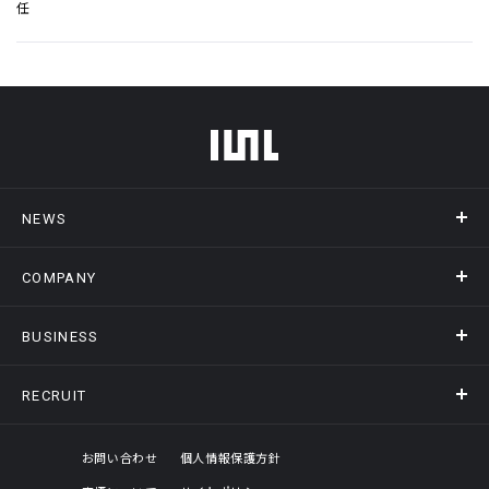
任
フッターメニュー
NEWS
COMPANY
ニュース
メディア掲載
BUSINESS
会社概要
アクセス
RECRUIT
事業情報トップ
ヒストリー
記録DXプラットフォーム
オフィスギャラリー
採用情報トップ
お問い合わせ
個人情報保護方針