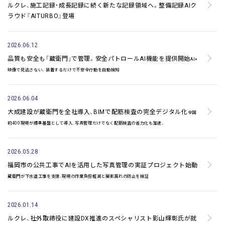
ルクレ、施工記録・成長記録に続く新たな記録領域へ。
整備記録AIク
ラウド『AITURBO』登場
2026.06.12
品質も安全も「蔵衛門」で管理。安全パトロールAI機能を提供開始
AI×
映像で見逃さない。装着するだけで不安全行動を自動検知
2026.06.04
大成建設が蔵衛門を全社導入、BIMで配筋検査の完全デジタル化
全国
約400現場が標準基盤として導入、写真管理だけでなく配筋検査の省力化も加速。
2026.05.28
福岡市の公共工事でAIを活用した写真管理の実証プロジェクト始動
蔵衛門が下水道工事を支援、現場の作業負担軽減と撮影漏れの防止を検証
2026.01.14
ルクレ、社外取締役に建設DX推進のスペシャリスト影山輝彰氏が就