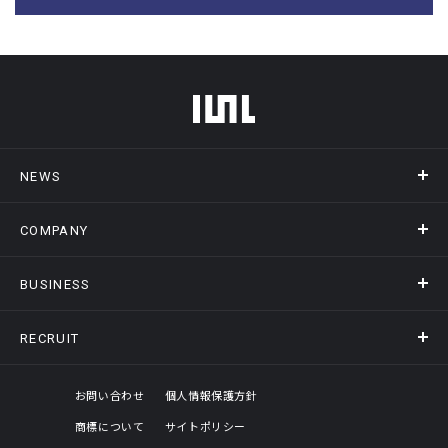
フッターメニュー
NEWS
COMPANY
ニュース
メディア掲載
BUSINESS
会社概要
アクセス
RECRUIT
事業情報トップ
ヒストリー
記録DXプラットフォーム
オフィスギャラリー
採用情報トップ
お問い合わせ
個人情報保護方針
商標について
サイトポリシー
評価制度