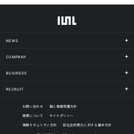
フッターメニュー
NEWS
COMPANY
ニュース
メディア掲載
BUSINESS
会社概要
アクセス
RECRUIT
事業情報トップ
ヒストリー
記録DXプラットフォーム
オフィスギャラリー
採用情報トップ
お問い合わせ
個人情報保護方針
商標について
サイトポリシー
評価制度
情報セキュリティ方針
反社会的勢力に対する基本方針