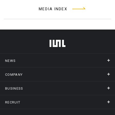
MEDIA INDEX
フッターメニュー
NEWS
COMPANY
ニュース
メディア掲載
BUSINESS
会社概要
アクセス
RECRUIT
事業情報トップ
ヒストリー
記録DXプラットフォーム