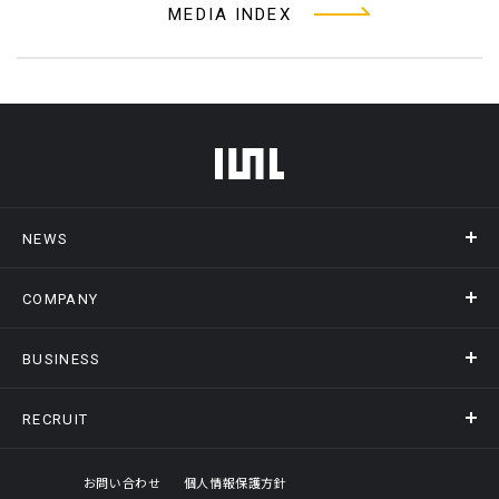
MEDIA INDEX
フッターメニュー
NEWS
COMPANY
ニュース
メディア掲載
BUSINESS
会社概要
アクセス
RECRUIT
事業情報トップ
ヒストリー
記録DXプラットフォーム
オフィスギャラリー
採用情報トップ
お問い合わせ
個人情報保護方針