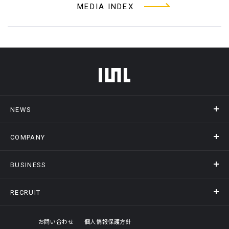
MEDIA INDEX
フッターメニュー
NEWS
COMPANY
ニュース
メディア掲載
BUSINESS
会社概要
アクセス
RECRUIT
事業情報トップ
ヒストリー
記録DXプラットフォーム
オフィスギャラリー
採用情報トップ
お問い合わせ
個人情報保護方針