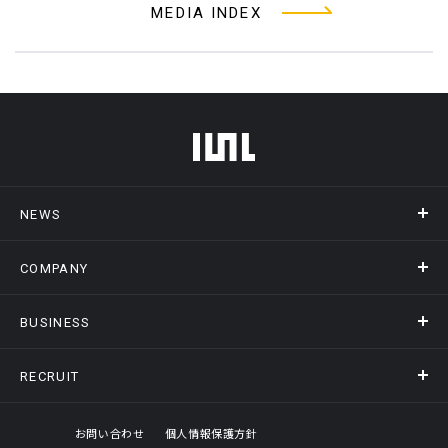
MEDIA INDEX
フッターメニュー
NEWS
COMPANY
ニュース
メディア掲載
BUSINESS
会社概要
アクセス
RECRUIT
事業情報トップ
ヒストリー
記録DXプラットフォーム
オフィスギャラリー
採用情報トップ
お問い合わせ
個人情報保護方針