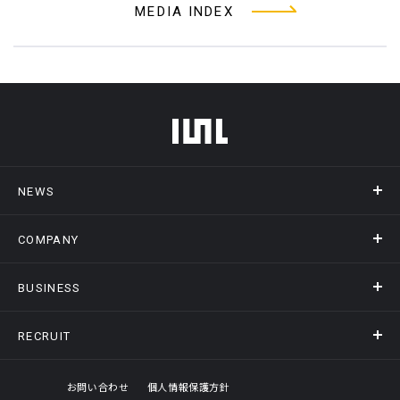
MEDIA INDEX
フッターメニュー
NEWS
COMPANY
ニュース
メディア掲載
BUSINESS
会社概要
アクセス
RECRUIT
事業情報トップ
ヒストリー
記録DXプラットフォーム
オフィスギャラリー
採用情報トップ
お問い合わせ
個人情報保護方針