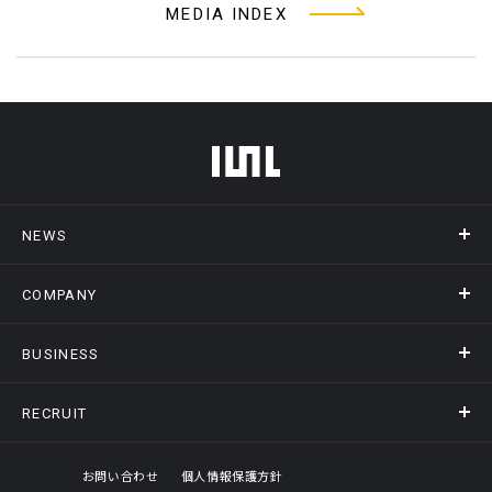
MEDIA INDEX
フッターメニュー
NEWS
COMPANY
ニュース
メディア掲載
BUSINESS
会社概要
アクセス
RECRUIT
事業情報トップ
ヒストリー
記録DXプラットフォーム
オフィスギャラリー
採用情報トップ
お問い合わせ
個人情報保護方針