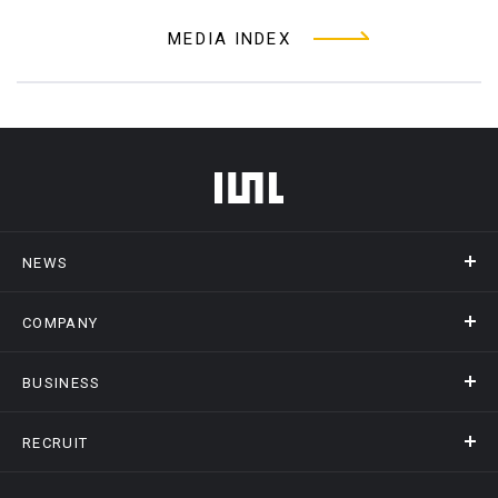
MEDIA INDEX
フッターメニュー
NEWS
COMPANY
ニュース
メディア掲載
BUSINESS
会社概要
アクセス
RECRUIT
事業情報トップ
ヒストリー
記録DXプラットフォーム