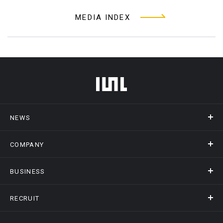
MEDIA INDEX
フッターメニュー
NEWS
COMPANY
ニュース
メディア掲載
BUSINESS
会社概要
アクセス
RECRUIT
事業情報トップ
ヒストリー
記録DXプラットフォーム