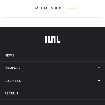
MEDIA INDEX
フッターメニュー
NEWS
COMPANY
ニュース
メディア掲載
BUSINESS
会社概要
アクセス
RECRUIT
事業情報トップ
ヒストリー
記録DXプラットフォーム