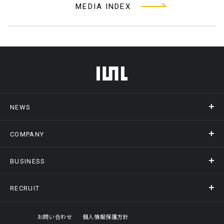
MEDIA INDEX
フッターメニュー
NEWS
COMPANY
ニュース
メディア掲載
BUSINESS
会社概要
アクセス
RECRUIT
事業情報トップ
ヒストリー
記録DXプラットフォーム
オフィスギャラリー
採用情報トップ
お問い合わせ
個人情報保護方針