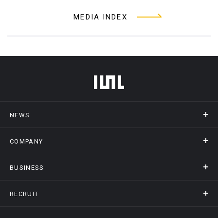
MEDIA INDEX
フッターメニュー
NEWS
COMPANY
ニュース
メディア掲載
BUSINESS
会社概要
アクセス
RECRUIT
事業情報トップ
ヒストリー
記録DXプラットフォーム