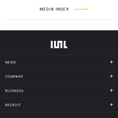
MEDIA INDEX
フッターメニュー
NEWS
COMPANY
ニュース
メディア掲載
BUSINESS
会社概要
アクセス
RECRUIT
事業情報トップ
ヒストリー
記録DXプラットフォーム