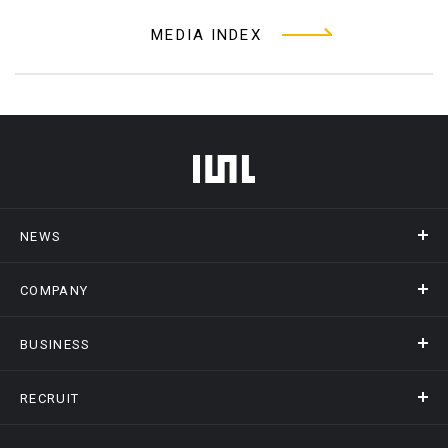
MEDIA INDEX
フッターメニュー
NEWS
COMPANY
ニュース
メディア掲載
BUSINESS
会社概要
アクセス
RECRUIT
事業情報トップ
ヒストリー
記録DXプラットフォーム