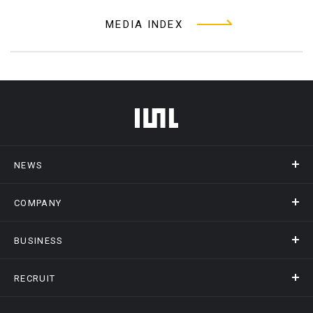
MEDIA INDEX
フッターメニュー
NEWS
COMPANY
ニュース
メディア掲載
BUSINESS
会社概要
アクセス
RECRUIT
事業情報トップ
ヒストリー
記録DXプラットフォーム