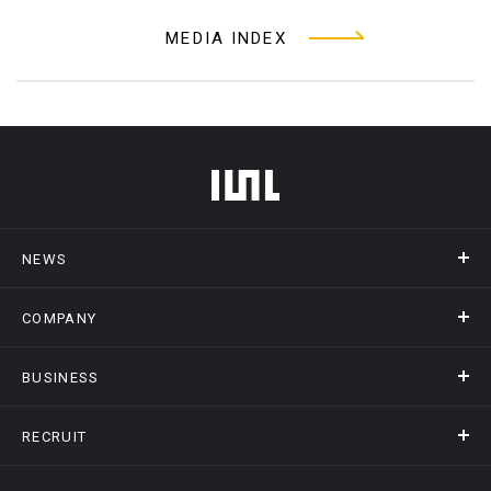
MEDIA INDEX
フッターメニュー
NEWS
COMPANY
ニュース
メディア掲載
BUSINESS
会社概要
アクセス
RECRUIT
事業情報トップ
ヒストリー
記録DXプラットフォーム