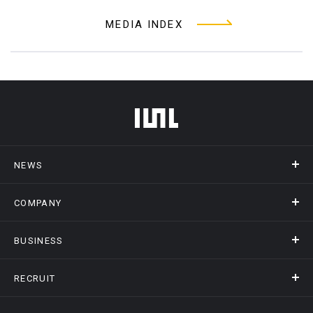
MEDIA INDEX
フッターメニュー
NEWS
COMPANY
ニュース
メディア掲載
BUSINESS
会社概要
アクセス
RECRUIT
事業情報トップ
ヒストリー
記録DXプラットフォーム