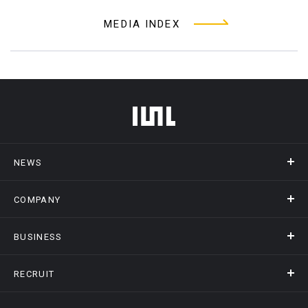
MEDIA INDEX
フッターメニュー
NEWS
COMPANY
ニュース
メディア掲載
BUSINESS
会社概要
アクセス
RECRUIT
事業情報トップ
ヒストリー
記録DXプラットフォーム