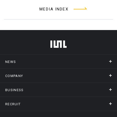
MEDIA INDEX
フッターメニュー
NEWS
COMPANY
ニュース
メディア掲載
BUSINESS
会社概要
アクセス
RECRUIT
事業情報トップ
ヒストリー
記録DXプラットフォーム