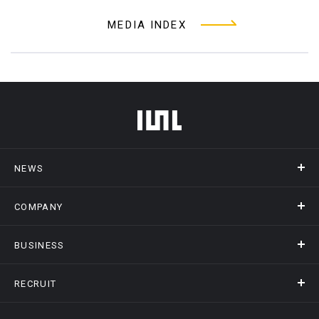
MEDIA INDEX
フッターメニュー
NEWS
COMPANY
ニュース
メディア掲載
BUSINESS
会社概要
アクセス
RECRUIT
事業情報トップ
ヒストリー
記録DXプラットフォーム