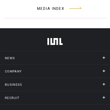
MEDIA INDEX
フッターメニュー
NEWS
COMPANY
ニュース
メディア掲載
BUSINESS
会社概要
アクセス
RECRUIT
事業情報トップ
ヒストリー
記録DXプラットフォーム