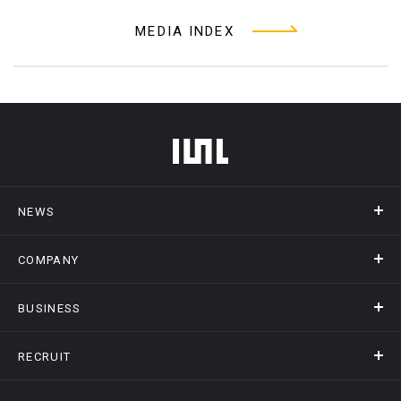
MEDIA INDEX
フッターメニュー
NEWS
COMPANY
ニュース
メディア掲載
BUSINESS
会社概要
アクセス
RECRUIT
事業情報トップ
ヒストリー
記録DXプラットフォーム