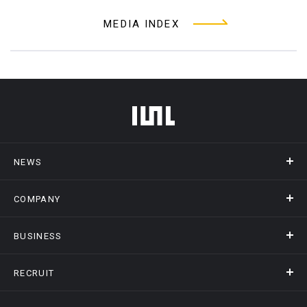
MEDIA INDEX
フッターメニュー
NEWS
COMPANY
ニュース
メディア掲載
BUSINESS
会社概要
アクセス
RECRUIT
事業情報トップ
ヒストリー
記録DXプラットフォーム