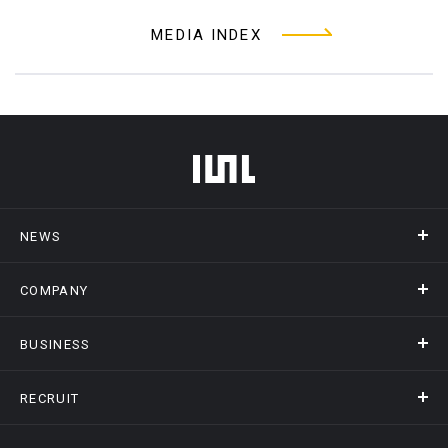
MEDIA INDEX
フッターメニュー
NEWS
COMPANY
ニュース
メディア掲載
BUSINESS
会社概要
アクセス
RECRUIT
事業情報トップ
ヒストリー
記録DXプラットフォーム