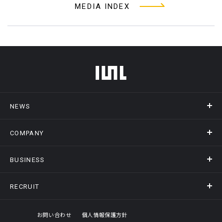
MEDIA INDEX
フッターメニュー
NEWS
COMPANY
ニュース
メディア掲載
BUSINESS
会社概要
アクセス
RECRUIT
事業情報トップ
ヒストリー
記録DXプラットフォーム
オフィスギャラリー
採用情報トップ
お問い合わせ
個人情報保護方針