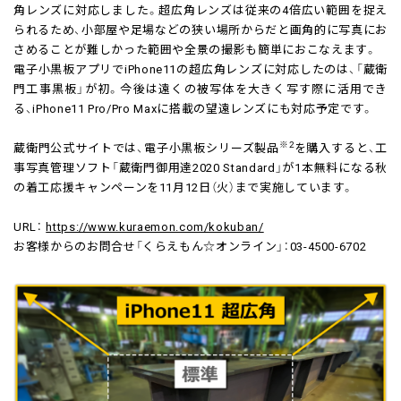
角レンズに対応しました。超広角レンズは従来の4倍広い範囲を捉え
られるため、小部屋や足場などの狭い場所からだと画角的に写真にお
さめることが難しかった範囲や全景の撮影も簡単におこなえます。
電子小黒板アプリでiPhone11の超広角レンズに対応したのは、「蔵衛
門工事黒板」が初。今後は遠くの被写体を大きく写す際に活用でき
る、iPhone11 Pro/Pro Maxに搭載の望遠レンズにも対応予定です。
※2
蔵衛門公式サイトでは、電子小黒板シリーズ製品
を購入すると、工
事写真管理ソフト「蔵衛門御用達2020 Standard」が1本無料になる秋
の着工応援キャンペーンを11月12日（火）まで実施しています。
URL：
https://www.kuraemon.com/kokuban/
お客様からのお問合せ「くらえもん☆オンライン」：03-4500-6702