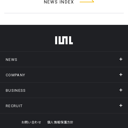
NEWS INDEX
フッターメニュー
NEWS
COMPANY
ニュース
メディア掲載
BUSINESS
会社概要
アクセス
RECRUIT
事業情報トップ
ヒストリー
記録DXプラットフォーム
オフィスギャラリー
採用情報トップ
お問い合わせ
個人情報保護方針