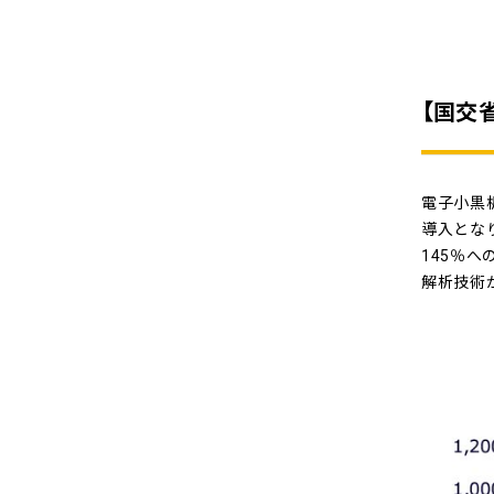
【国交
電子小黒
導入となり
145％
解析技術