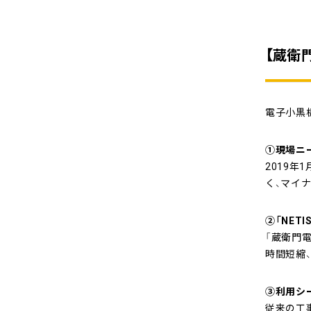
【蔵衛
電子小黒
①現場ニ
2019年
く、マイ
②「NET
「蔵衛門
時間短縮
③利用シ
従来の工