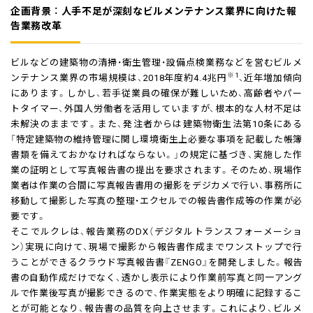
企画背景 ： 人手不足が深刻なビルメンテナンス業界に向けた報
告業務改革
ビルなどの建築物の清掃・衛生管理・設備点検業務などを営むビルメ
※1
ンテナンス業界の市場規模は、2018年度約4.4兆円
、近年増加傾向
にあります。しかし、若手従業員の確保が難しいため、高齢者やパー
トタイマー、外国人労働者を活用していますが、根本的な人材不足は
未解決のままです。また、発注者からは建築物衛生法第10条にある
「特定建築物の維持管理に関し環境衛生上必要な事項を記載した帳簿
書類を備えておかなければならない。」の規定に基づき、実施した作
業の証明として写真報告書の提出を要求されます。そのため、現場作
業者は作業の合間に写真報告書用の撮影をデジカメで行い、事務所に
移動して撮影した写真の整理・エクセルでの報告書作成等の作業が必
要です。
そこでルクレは、報告業務のDX（デジタルトランスフォーメーショ
ン）実現に向けて、現場で撮影から報告書作成までワンストップで行
うことができるクラウド写真報告書『ZENGO』を開発しました。報告
書の自動作成だけでなく、透かし表示により作業前写真と同一アング
ルで作業後写真が撮影できるので、作業実態をより明確に記録するこ
とが可能となり、報告書の品質を向上させます。これにより、ビルメ