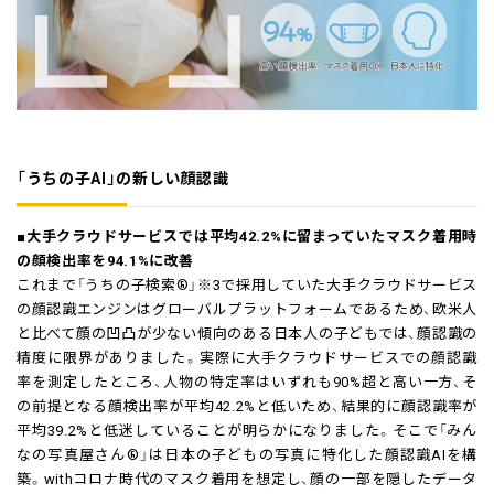
「うちの子AI」の新しい顔認識
■大手クラウドサービスでは平均42.2%に留まっていたマスク着用時
の顔検出率を94.1%に改善
これまで「うちの子検索®」※3で採用していた大手クラウドサービス
の顔認識エンジンはグローバルプラットフォームであるため、欧米人
と比べて顔の凹凸が少ない傾向のある日本人の子どもでは、顔認識の
精度に限界がありました。実際に大手クラウドサービスでの顔認識
率を測定したところ、人物の特定率はいずれも90%超と高い一方、そ
の前提となる顔検出率が平均42.2%と低いため、結果的に顔認識率が
平均39.2%と低迷していることが明らかになりました。そこで「みん
なの写真屋さん®」は日本の子どもの写真に特化した顔認識AIを構
築。withコロナ時代のマスク着用を想定し、顔の一部を隠したデータ