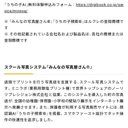
「うちの子AI」無料体験申込みフォーム ：
https://digibook.co.jp/ser
vice/minsya/
※ 「みんなの写真屋さん®」「うちの子検索®」はルクレの登録商標で
す
※ その他記載されている会社名および製品名は、各社の商標または
登録商標です
スクール写真システム「みんなの写真屋さん®」
店頭でプリントを行う写真店を支援する、スクール写真システムで
す。ミニラボ（業務用銀塩プリント機）で世界トップシェアのノーリ
ツプレシジョン株式会社と協業。このシステムを導入した町の写真
店が、全国の幼稚園・保育園・小学校の壁貼り展示をインターネット展
示へ発展させます。また、保護者が利用する写真販売サイトには、顔
認識AI「うちの子検索®」を搭載。スマホファースト設計でタッチ操
作の快適性を追求しました。