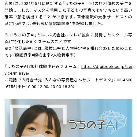
ん®」は、2021年5月に刷新する「うちの子AI」※1の無料体験の受付を
開始しました。マスクを着用した子どもの写真でも94.1%という高い
確率で顔を検出することができます。画像認識の大手サービスとの
測定比較では、最も高い顔認識率※2を記録しました。
※1「うちの子AI」とは、株式会社ルクレが独自に開発したスクール写
真に特化したAIシステムのことです
※2 「顔認識率」とは、顔検出率と人物特定率を掛け合わせた値のこと
です（顔認識率=顔検出率×人物特定率）
「うちの子AI」無料体験申込みフォーム ：
https://digibook.co.jp/ser
vice/minsya/
お電話での問合せ先「みんなの写真屋さんサポートデスク」： 03-4500
-6755（平日10:00-12:00、13:00-18:30）