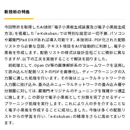
新技術の特長
今回特許を取得したAI技術「電子小黒板生成装置及び電子小黒版生成
方法」を搭載した『e-Kokuban』では特別な設定は一切不要、パソコン
や蔵衛門Pad DXがあれば導入可能です。本技術は、PDF化された配筋
リストから必要な豆図、テキスト項目をAIが自動的に判断し、電子小
黒板を作成します。配筋リストの様式は設計会社ごとに微妙に異な
りますが、以下の工夫を実施することで解決を図りました。
前処理として、Open CV等の画像解析系のフレームワークを活用し
て読み込んだ配筋リストのPDFを画像化し、ディープラーニングの入
力層に適した処理を行います。その後はニューラルネットワークの
入力層に投げ込み、畳み込みニューラルネットワークの畳み込み層や
分類層に対しては、蔵衛門オリジナルのチューニングを複雑かつ適正
に施します。この部分で電子小黒板として分類を完了させるディー
プラーニング処理を実行します。これにより人の手を介することな
く電子小黒板を作成することに成功しました。今後は多くの配筋リ
ストからの学習を行い、『e-Kokuban』の精度をさらに高めてまいり
ます。