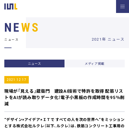
NE
WS
2021年 ニュース
ニュース
ニュース
メディア掲載
2021.12.17
現場が「見える」蔵衛門 建設AI技術で特許を取得
配筋リス
トをAIが読み取りデータ化！電子小黒板の作成時間を95％削
減
“デザイン×アイデア×ＩＴで すべての人を次の世界へ”をミッション
とする株式会社ルクレ（以下、ルクレ）は、鉄筋コンクリート工事用の