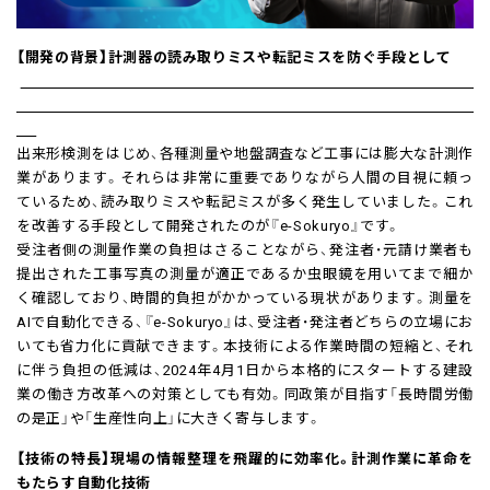
【開発の背景】計測器の読み取りミスや転記ミスを防ぐ手段として
出来形検測をはじめ、各種測量や地盤調査など工事には膨大な計測作
業があります。それらは非常に重要でありながら人間の目視に頼っ
ているため、読み取りミスや転記ミスが多く発生していました。これ
を改善する手段として開発されたのが『e-Sokuryo』です。
受注者側の測量作業の負担はさることながら、発注者・元請け業者も
提出された工事写真の測量が適正であるか虫眼鏡を用いてまで細か
く確認しており、時間的負担がかかっている現状があります。測量を
AIで自動化できる、『e-Sokuryo』は、受注者・発注者どちらの立場にお
いても省力化に貢献できます。本技術による作業時間の短縮と、それ
に伴う負担の低減は、2024年4月1日から本格的にスタートする建設
業の働き方改革への対策としても有効。同政策が目指す「長時間労働
の是正」や「生産性向上」に大きく寄与します。
【技術の特長】現場の情報整理を飛躍的に効率化。計測作業に革命を
もたらす自動化技術