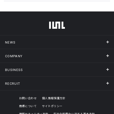
フッターメニュー
NEWS
COMPANY
ニュース
メディア掲載
BUSINESS
会社概要
アクセス
RECRUIT
事業情報トップ
ヒストリー
記録DXプラットフォーム
オフィスギャラリー
採用情報トップ
お問い合わせ
個人情報保護方針
商標について
サイトポリシー
評価制度
情報セキュリティ方針
反社会的勢力に対する基本方針