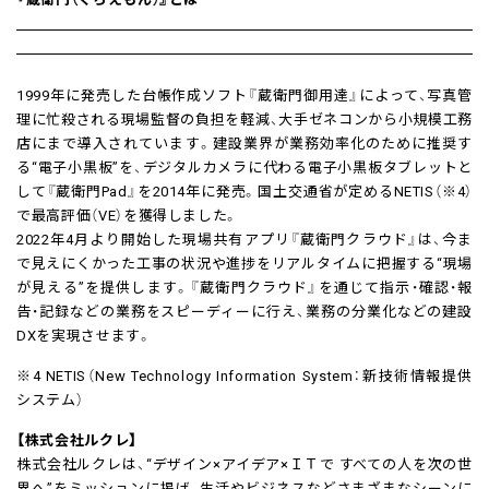
1999年に発売した台帳作成ソフト『蔵衛門御用達』によって、写真管
理に忙殺される現場監督の負担を軽減、大手ゼネコンから小規模工務
店にまで導入されています。建設業界が業務効率化のために推奨す
る“電子小黒板”を、デジタルカメラに代わる電子小黒板タブレットと
して『蔵衛門Pad』を2014年に発売。国土交通省が定めるNETIS（※4）
で最高評価（VE）を獲得しました。
2022年4月より開始した現場共有アプリ『蔵衛門クラウド』は、今ま
で見えにくかった工事の状況や進捗をリアルタイムに把握する“現場
が見える”を提供します。『蔵衛門クラウド』を通じて指示・確認・報
告・記録などの業務をスピーディーに行え、業務の分業化などの建設
DXを実現させます。
※4 NETIS（New Technology Information System：新技術情報提供
システム）
【株式会社ルクレ】
株式会社ルクレは、“デザイン×アイデア×ＩＴで すべての人を次の世
界へ”をミッションに掲げ、生活やビジネスなどさまざまなシーンに