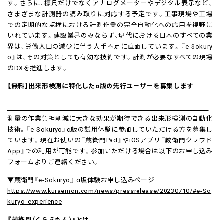
す。さらに、標尺だけでなくアナログメーターやデジタル表示など、
さまざまな計測器の読み取りに対応する予定です。工事現場や工場
での定期的な点検における計測作業の完全自動化への応用を視野に
いれています。建設業界のみならず、現代における日本のすべての業
界は、労働人口の減少に伴う人手不足に直面しています。『e-Sokury
o』は、その対策としても有効な技術です。計測が必要なすべての現場
のDXを推進します。
【無料】出来形検測に特化したα版の先行ユーザーを募集します
測量の作業負担削減に大きな効果が期待できる出来形検測の自動化
技術。『e-Sokuryo』α版の試用体験に参加していただける方を募集し
ています。現在お使いの『蔵衛門Pad』やiOSアプリ『蔵衛門クラウド
App』での利用が可能です。参加いただける場合は以下のお申し込み
フォームよりご連絡ください。
▼蔵衛門『e-Sokuryo』 α版体験お申し込みページ
https://www.kuraemon.com/news/pressrelease/20230710/#e-So
kuryo_experience
『蔵衛門（くらえもん）』とは