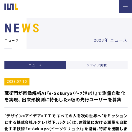
NE
WS
2023年 ニュース
ニュース
ニュース
メディア掲載
2023.07.10
蔵衛門が画像解析AI『e-Sokuryo（ｲｰｿｸﾘｮｳ）』で測量自動化
を実現、
出来形検測に特化したα版の先行ユーザーを募集
“デザイン×アイデア×ＩＴで すべての人を次の世界へ”をミッション
とする株式会社ルクレ（以下、ルクレ）は、建設業における測量を自動
化する技術『e-Sokuryo（イーソクリョウ）』を開発、特許を出願しま