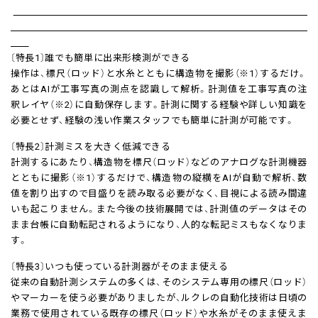
〔特長1〕誰でも簡単に出来形検測ができる
操作は、標尺（ロッド）と水糸とともに構造物を撮影（※1）するだけ。
あとはAIが工事写真の測点を認識して解析。計測値を工事写真の注
釈レイヤ（※2）に自動保存します。計測に関する経験や詳しい知識を
必要とせず、経験の浅い作業スタッフでも簡単に計測が可能です。
〔特長2〕計測ミスを大きく低減できる
計測するにあたり、構造物を標尺（ロッド）などのアナログな計測機器
とともに撮影（※1）するだけで、構造物の縦横をAIが自動で解析、数
値を割り出すので目盛りを読み取る必要がなく、目視による読み間違
いも起こりません。また今後の技術展開では、計測値のデータはその
まま台帳に自動転記されるようになり、人的な転記ミスもなくなりま
す。
〔特長3〕いつも使っている計測器がそのまま使える
従来の自動計測システムの多くは、そのシステム専用の標尺（ロッド）
やマーカーを使う必要がありましたが、ルクレの自動化技術は日頃の
業務で使用されている既存の標尺（ロッド）や水糸がそのまま使えま