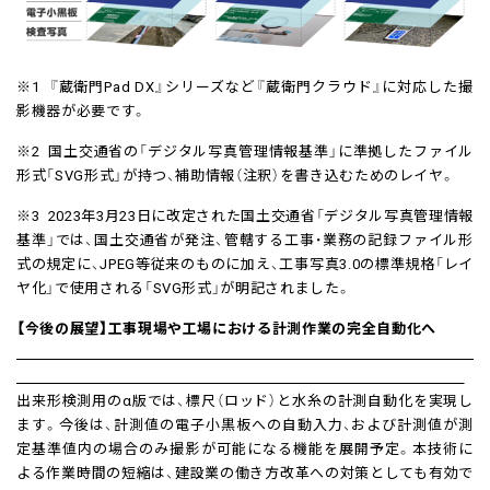
※1 『蔵衛門Pad DX』シリーズなど『蔵衛門クラウド』に対応した撮
影機器が必要です。
※2 国土交通省の「デジタル写真管理情報基準」に準拠したファイル
形式「SVG形式」が持つ、補助情報（注釈）を書き込むためのレイヤ。
※3 2023年3月23日に改定された国土交通省「デジタル写真管理情報
基準」では、国土交通省が発注、管轄する工事・業務の記録ファイル形
式の規定に、JPEG等従来のものに加え、工事写真3.0の標準規格「レイ
ヤ化」で使用される「SVG形式」が明記されました。
【今後の展望】工事現場や工場における計測作業の完全自動化へ
出来形検測用のα版では、標尺（ロッド）と水糸の計測自動化を実現し
ます。今後は、計測値の電子小黒板への自動入力、および計測値が測
定基準値内の場合のみ撮影が可能になる機能を展開予定。本技術に
よる作業時間の短縮は、建設業の働き方改革への対策としても有効で