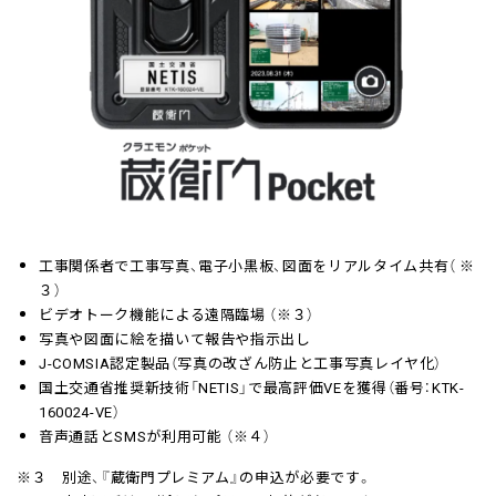
工事関係者で工事写真、電子小黒板、図面をリアルタイム共有（ ※
３）
ビデオトーク機能による遠隔臨場 （※３）
写真や図面に絵を描いて報告や指示出し
J-COMSIA認定製品（写真の改ざん防止と工事写真レイヤ化）
国土交通省推奨新技術「NETIS」で最高評価VEを獲得（番号：KTK-
160024-VE）
音声通話とSMSが利用可能 （※４）
※３ 別途、『蔵衛門プレミアム』の申込が必要です。