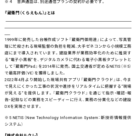
※４ 音声通話は、別途通信プランの契約が必要です。
『蔵衛門（くらえもん）』とは
1999年に発売した台帳作成ソフト『蔵衛門御用達』によって、写真管
理に忙殺される現場監督の負担を軽減、大手ゼネコンから小規模工務
店にまで導入されています。建設業界が業務効率化のために推奨す
る“電子小黒板”を、デジタルカメラに代わる電子小黒板タブレットと
して『蔵衛門Pad』を2014年に発売。国土交通省が定めるNETIS（※5）
で最高評価（VE）を獲得しました。
2022年4月より開始した現場共有アプリ『蔵衛門クラウド』は、今ま
で見えにくかった工事の状況や進捗をリアルタイムに把握する“現場
が見える”を提供します。『蔵衛門クラウド』を通じて指示・確認・報
告・記録などの業務をスピーディーに行え、業務の分業化などの建設
DXを実現させます。
※5 NETIS（New Technology Information System：新技術情報提供
システム）
【株式会社ルクレ】