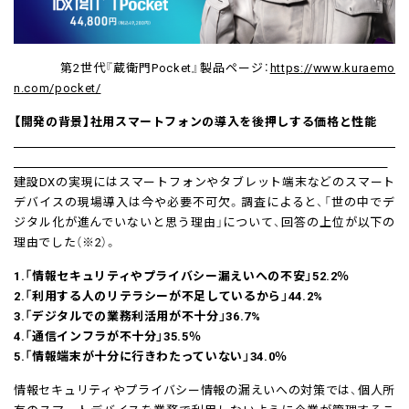
第2世代『蔵衛門Pocket』製品ページ：
https://www.kuraemo
n.com/pocket/
【開発の背景】社用スマートフォンの導入を後押しする価格と性能
建設DXの実現にはスマートフォンやタブレット端末などのスマート
デバイスの現場導入は今や必要不可欠。調査によると、「世の中でデ
ジタル化が進んでいないと思う理由」について、回答の上位が以下の
理由でした（※2）。
1.「情報セキュリティやプライバシー漏えいへの不安」52.2％
2.「利用する人のリテラシーが不足しているから」44.2%
3.「デジタルでの業務利活用が不十分」36.7%
4.「通信インフラが不十分」35.5％
5.「情報端末が十分に行きわたっていない」34.0％
情報セキュリティやプライバシー情報の漏えいへの対策では、個人所