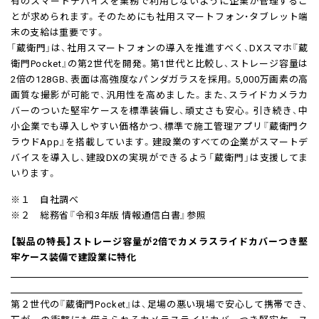
有のスマートデバイスを業務で利用しないように企業が管理するこ
とが求められます。そのためにも社用スマートフォン・タブレット端
末の支給は重要です。
「蔵衛門」は、社用スマートフォンの導入を推進すべく、DXスマホ『蔵
衛門Pocket』の第2世代を開発。第1世代と比較し、ストレージ容量は
2倍の128GB、表面は高強度なパンダガラスを採用。5,000万画素の高
画質な撮影が可能で、汎用性を高めました。また、スライドカメラカ
バーのついた堅牢ケースを標準装備し、頑丈さも安心。引き続き、中
小企業でも導入しやすい価格かつ、標準で施工管理アプリ『蔵衛門ク
ラウドApp』を搭載しています。建設業のすべての企業がスマートデ
バイスを導入し、建設DXの実現ができるよう「蔵衛門」は支援してま
いります。
※１ 自社調べ
※２ 総務省『令和3年版 情報通信白書』参照
【製品の特長】ストレージ容量が2倍でカメラスライドカバーつき堅
牢ケース装備で建設業に特化
第２世代の『蔵衛門Pocket』は、足場の悪い現場で安心して携帯でき、