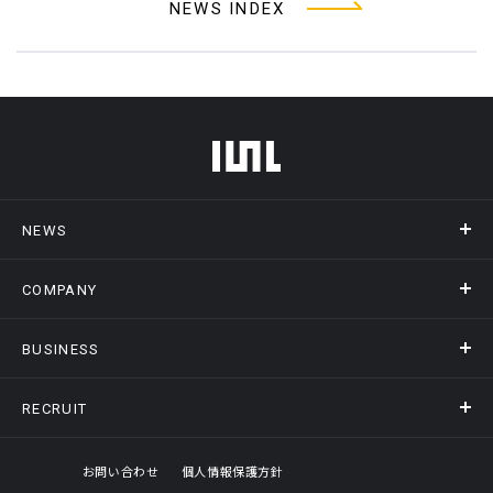
NEWS INDEX
フッターメニュー
NEWS
COMPANY
ニュース
メディア掲載
BUSINESS
会社概要
アクセス
RECRUIT
事業情報トップ
ヒストリー
記録DXプラットフォーム
オフィスギャラリー
採用情報トップ
お問い合わせ
個人情報保護方針