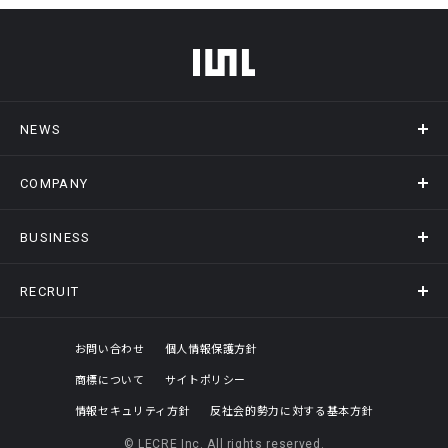
フッターメニュー
NEWS
COMPANY
ニュース
メディア掲載
BUSINESS
会社概要
アクセス
RECRUIT
事業情報トップ
ヒストリー
記録DXプラットフォーム
オフィスギャラリー
採用情報トップ
お問い合わせ
個人情報保護方針
商標について
サイトポリシー
評価制度
情報セキュリティ方針
反社会的勢力に対する基本方針
© LECRE Inc. All rights reserved.