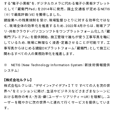
する“電子小黒板”を、デジタルカメラに代わる電子小黒板タブレット
として『蔵衛門Pad』を2014年に発売。国土交通省が定めるNETIS
（※）で最高評価（VE）を獲得しました。
建設業への残業規制を受け、現場監督ひとりに対する効率化ではな
く、現場全体の効率化を推進するため、2022年4月からは、現場アプ
リ・共有クラウド・パソコンソフトをワンプラットフォーム化した『蔵
衛門プレミアム』を提供開始。施工管理で誰もが使う工事写真を軸に
しているため、現場に無理なく浸透・定着させることが可能です。工
事写真からはじめる建設DXプラットフォーム「蔵衛門」として施工に
関わるすべての人の業務効率化を推進します。
※ NETIS（New Technology Information System：新技術情報提供
システム）
【株式会社ルクレ】
株式会社ルクレは、“デザイン×アイデア×ＩＴで すべての人を次の世
界へ”をミッションに掲げ、生活やビジネスなどさまざまなシーンに
おける既存の考え・方法・癖（ユーザーリアリティ＝UR）を理解し、ユ
ーザーを軽やかに次の世界へと連れて行くサービスを提供していま
す。