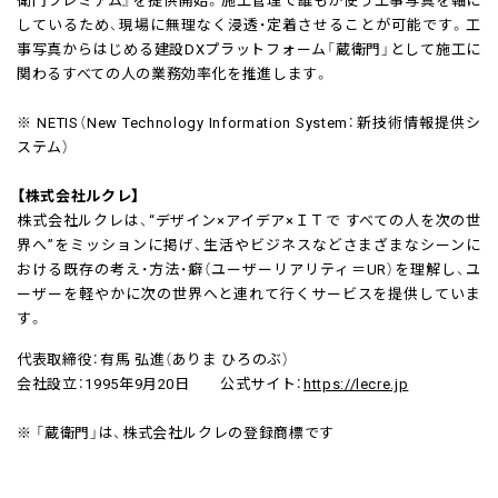
しているため、現場に無理なく浸透・定着させることが可能です。工
事写真からはじめる建設DXプラットフォーム「蔵衛門」として施工に
関わるすべての人の業務効率化を推進します。
※ NETIS（New Technology Information System：新技術情報提供シ
ステム）
【株式会社ルクレ】
株式会社ルクレは、“デザイン×アイデア×ＩＴで すべての人を次の世
界へ”をミッションに掲げ、生活やビジネスなどさまざまなシーンに
おける既存の考え・方法・癖（ユーザーリアリティ＝UR）を理解し、ユ
ーザーを軽やかに次の世界へと連れて行くサービスを提供していま
す。
代表取締役：有馬 弘進（ありま ひろのぶ）
会社設立：1995年9月20日 公式サイト：
https://lecre.jp
※ 「蔵衛門」は、株式会社ルクレの登録商標です