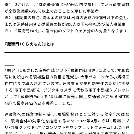
※1 3か⽉以上地域別最低賃⾦+50円以内で雇⽤している従業員数
が全従業員数の30％以上であることを⽰した事業者
※2 建設業の場合、資本金の額又は出資の総額が3億円以下の会社、
または常時使用する従業員の数が300人以下の会社及び個人事業主
※3 『蔵衛門Pad』は、端末内のソフトウェア分のみ対象となります
『蔵衛門（くらえもん）』とは
1999年に発売した台帳作成ソフト『蔵衛門御用達』によって、写真管
理に忙殺される現場監督の負担を軽減し、大手ゼネコンから小規模工
務店にまで導入されています。建設業界が業務効率化のために推奨
する“電子小黒板”を、デジタルカメラに代わる電子小黒板タブレット
として『蔵衛門Pad』を2014年に発売。国土交通省が定めるNETIS
（※）で最高評価（VE）を獲得しました。
建設業への残業規制を受け、現場監督ひとりに対する効率化ではな
く、現場全体の効率化を推進するため、2022年4月からは、現場アプ
リ・共有クラウド・パソコンソフトをワンプラットフォーム化した『蔵
衛門プレミアム』を提供開始。施工管理で誰もが使う工事写真を軸に