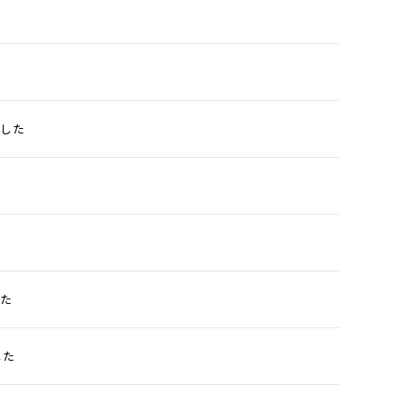
ました
した
した