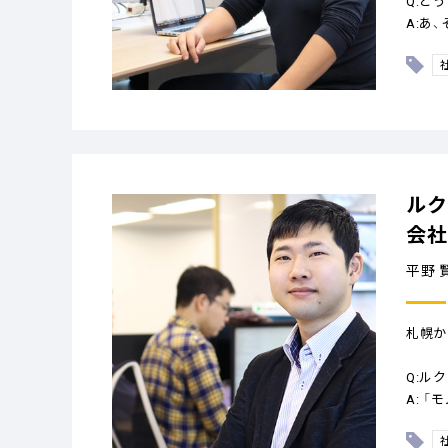
Q:ど
A:あ
ルク
会社
平野 
札幌か
Q:ル
A: 