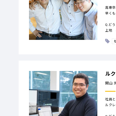
高専卒
早くも
Q.ど
上地 
ルク
開山 
社員と
ルクレ