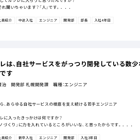
うしてルクレに入ろうと思ったんですか？
、それ聞いちゃいます？「人」です。．．．
社員紹介
中途入社
エンジニア
開発部
部長
入社4年目
レは、自社サービスをがっつり開発している数少
です
賢治 開発部 札幌開発課 職種：エンジニア
ら、あらゆる自社サービスの根底を支え続ける若手エンジニア
クレに入ったきっかけは何ですか？
「モノづくり」に力を入れているところがいいな、と思ったからです。．．．
社員紹介
新卒入社
エンジニア
開発部
入社3年目