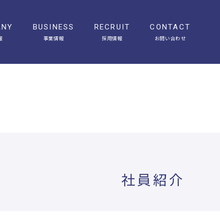
ANY
BUSINESS
RECRUIT
CONTACT
報
事業情報
採用情報
お問い合わせ
会社概要
アクセス
ヒストリー
ニュース
オフィスギャラリー
メディア掲載
社員紹介